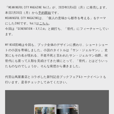
『MEANINGFUL CITY MAGAZINE Vol.2』が、2023年3月6日（月）に発売します。
本日2月20日（月）から
予約開始
です。
MEANINGFUL CITY MAGAZINEは、「個人の意味から都市を考える」をテーマ
にしたZINEです。Vol.1は
こちら
。
今回は『GENERATION – X,Y,Z,α』と銘打ち、「世代」にフィーチャーしてい
ます。
MY HEAD宮崎は今回も、ブック全体のデザインに携わり、ショートショー
トの小説を寄稿しました。小説のタイトルは『サン・ジェルマン』。史
実にもその名が現れる、不老不死と言われたサン・ジェルマン伯爵。何
世代にも渡って人類を見続けてきた彼にとって、「世代」とはどういっ
たものなのでしょうか。そんな発想から書きました。
代官山蔦屋書店とコラボした新刊記念ブックフェア&トークイベントも
行います。是非チェックしてみてください。