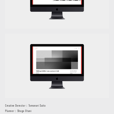
Creative Derector：Tomonori Saito
Planner：Shogo Otani