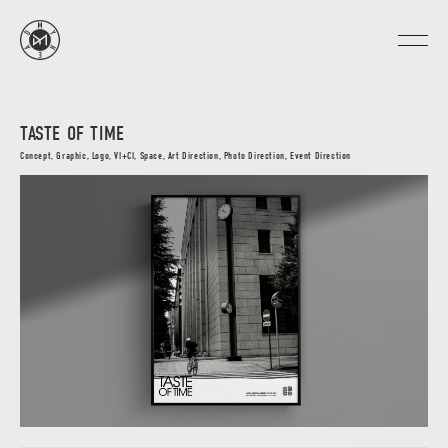
TASTE OF TIME
Concept, Graphic, Logo, VI+CI, Space, Art Direction, Photo Direction, Event Direction