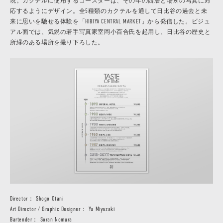
現。カクテルに使用するコースターは、その年の西暦と場所の写真に対
応するようにデザイン。全5種類のカクテルを通して日比谷の過去と未
来に思いを馳せる体験を「HIBIYA CENTRAL MARKET」から発信した。ビジュ
アル面では、気鋭の若手写真家室岡小百合氏を起用し、日比谷の歴史と
所縁のある場所を撮り下ろした。
Director： Shogo Otani
Art Director / Graphic Designer： Yu Miyazaki
Bartender： Soran Nomura