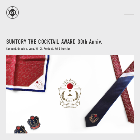
SUNTORY THE COCKTAIL AWARD 30th Anniv.
Concept, Graphic, Logo, VI+CI, Product, Art Direction