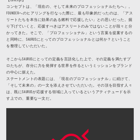
【Concept】
コンセプトは、「現在の、そして未来のプロフェッショナルたちへ」。
FOUNDERへのヒアリングを行なった際に、最も印象的だったのは、「アス
リートたちを本当に効果のある燃料で応援したい」との思いだった。掘
り下げていくと、応援すべきはアスリートのみではないことが段々と分
かってきた。そこで、「プロフェッショナル」という言葉を提案するの
と同時に、SAURUSにとってのプロフェッショナルとは何か？ということ
を整理していただいた。
そこからSAURUSにとっての定義を言語化した上で、その定義を満たすプ
ロたちが、存分に力を発揮する世界を作るというミッションをブランド
の中心に据えた。
ステートメントの表題には、「現在のプロフェッショナル」に続けて、
「そして未来の」の一文を添えさせていただいた。その頂を目指す人々
は、既にSAURUSが応援する領域に入っているというアティテュードを示
す上での、重要な一文だ。