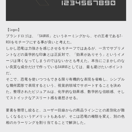
【Logos】
ブランドロゴは、「SAURUS」というネーミングから、その王者であるT-
REXをモチーフにする事が良いと考えた。
しかし恐竜は力強さを感じさせるモチーフではあるが、一方でサプリメ
ントなどの薬学的な印象とは正反対で、「効果がありそう」というイメ
ージは薄くなってしまうのではないかとも考えた。本当にごまかしのな
い良質な成分だけで作っているSAURUSとしては、最も避けたいポイント
だ。
そこで、恐竜を使いつつもできる限り有機的な表現を省略し、シンプル
な幾何図形で表現するという、視覚的領域でサポートすることを決め
た。整理されたビジュアルは、化学的な効果感、数学的な信頼感、そし
てストイックなアスリート感を連想させる。
要素を整理し絞ると、ユーザー目線からの商品ラインごとの差別化が難
しくなるというデメリットもあるが、そこは恐竜の種類を変え、別の色
相のカラーリングを割り当てることで解決した。