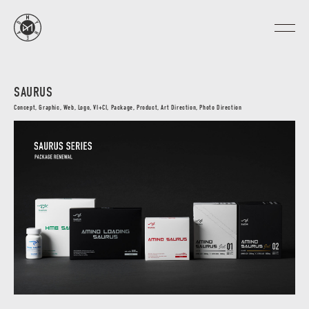
SAURUS
Concept, Graphic, Web, Logo, VI+CI, Package, Product, Art Direction, Photo Direction