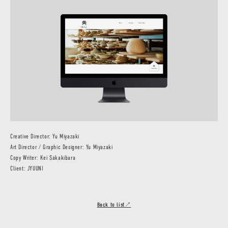
Creative Director: Yu Miyazaki
Art Director / Graphic Designer: Yu Miyazaki
Copy Writer: Kei Sakakibara
Client: JYUUNI
Back to list↗︎