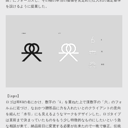
由」にフォーカスし、その物の本当の価値を見定めた仕入れの選定基準
を設けるように提案した。
【Logos】
ロゴはROKUの名にかけ、数字の「6」を重ねた上で漢数字の「六」のフォ
ルムに近づけ、なおかつ贈答品に力を入れたいとのクライアントの意向
を組んだ「水引」にも見えるようなマークをデザインした。ロゴタイプ
は直前まで決まっていたものをもう少し特徴的なものにしたいという急
な相談が来て、納品前日に変更する必要が出来たので一晩で修正。伝統