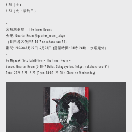
6.20（土）
6.23（火・最終日）
–
宮崎悠個展 『The Inner Room』
会場: Quarter Room @quarter_room_tokyo
（世田谷区代田5-10-7 nakahara-sou B1）
期間: 2026年5月29日-6月23日 (営業時間: 18時-24時・水曜定休)
–
Yu Miyazaki Solo Exhibition – The Inner Room –
Venue: Quarter Room (5-10-7 Daita, Setagaya-ku, Tokyo, nakahara-sou B1)
Date: 2026.5.29–6.23 (Open 18:00–24:00 / Close on Wednesday)