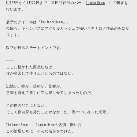
5月29日から6月23日まで、世田谷代田のバー「
Quarter Room
」にて個展を
行います。
展示のタイトルは『The Inner Room』。
今回も、キャンバスにアクリルガッシュで描いたアナログ作品のみにな
ります。
以下が展示ステートメントです。
———
ここに描かれた部屋たちは、
僕が意図して作り上げたものではない。
記憶が、癖が、技術が、影響が、
意識を越えて勝手に立ち現らせてしまったものだ。
この世のどこにもない、
そして僕自身も見たことがなかった、僕の中に在った光景。
The Inner Room —— Quarter Roomの内側に開いた
この部屋たちに、そんな名前をつけた。