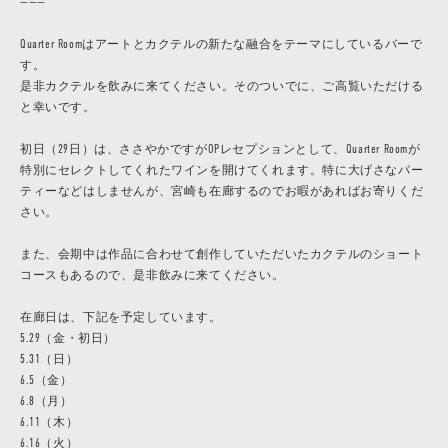
———
Quarter Roomはアートとカクテルの新たな融合をテーマにしているバーで
す。
是非カクテルを飲みに来てください。そのついでに、ご高覧いただける
と幸いです。
初日（29日）は、ささやかですがOPレセプションとして、Quarter Roomが
特別にセレクトしてくれたワインを開けてくれます。特に大げさなパー
ティーなどはしませんが、宮崎も在廊するのでお暇があればお寄りくだ
さい。
また、会期中は作品に合わせて創作していただいたカクテルのショート
コースもあるので、是非飲みに来てください。
在廊日は、下記を予定しています。
5.29（金・初日）
5.31（日）
6.5（金）
6.8（月）
6.11（木）
6.16（火）