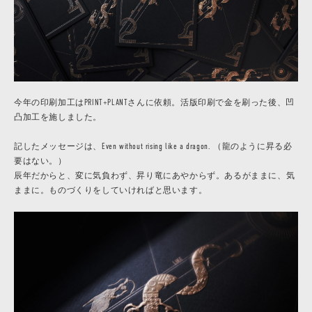
今年の印刷加工はPRINT+PLANTさんに依頼。活版印刷で金を刷った後、凹
凸加工を施しました。
記したメッセージは、Even without rising like a dragon. （龍のように昇る必
要はない。）
辰年だからと、変に気負わず、昇り竜にあやからず。あるがままに、気
ままに。ものづくりをしていければと思います。